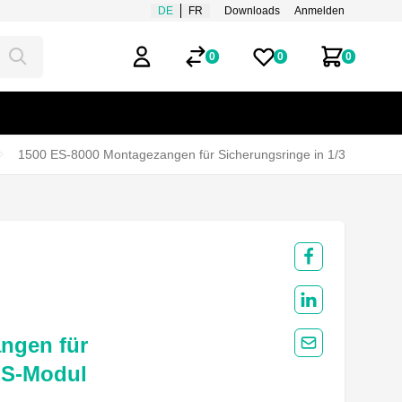
DE
FR
Downloads
Anmelden
0
0
0
Mein Benutzerkonto
Merklisten
Zum Ware
1500 ES-8000 Montagezangen für Sicherungsringe in 1/3 ES-Modu
Share on Fac
Share on Link
ngen für
Share by Mail
ES-Modul