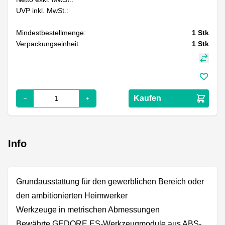
UVP inkl. MwSt.:
Mindestbestellmenge:
1
Stk
Verpackungseinheit:
1
Stk
Kaufen
Info
Grundausstattung für den gewerblichen Bereich oder
den ambitionierten Heimwerker
Werkzeuge in metrischen Abmessungen
Bewährte GEDORE ES-Werkzeugmodule aus ABS-