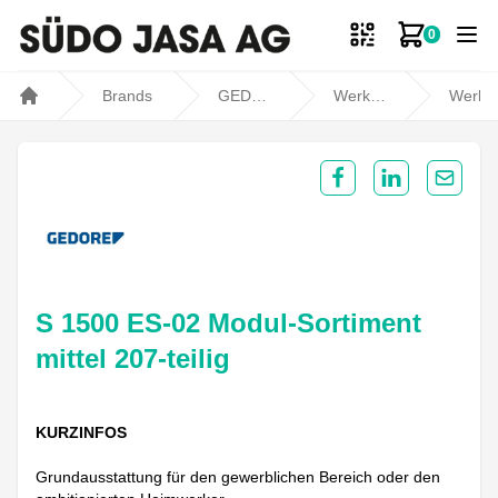
0
Zum Ware
Brands
GEDORE
Werkzeugsets und Sortimente
Werkzeug-Sorti
Home
Share on Facebook
Share on Lin
Share 
S 1500 ES-02 Modul-Sortiment
mittel 207-teilig
KURZINFOS
Grundausstattung für den gewerblichen Bereich oder den