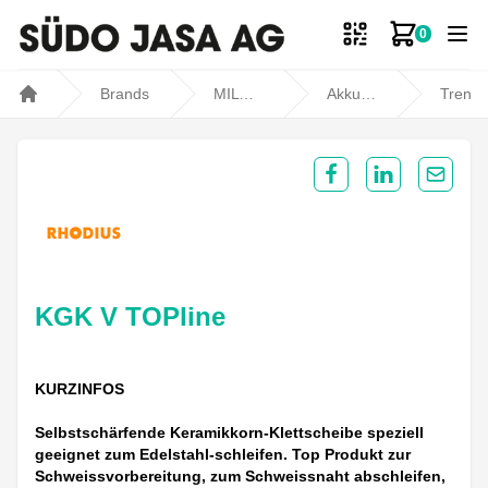
0
Zum Ware
Brands
MILWAUKEE
Akku- und Kabelgeräte
Trennen, Schleifen und Polieren
Home
Share on Facebook
Share on Lin
Share 
KGK V TOPline
KURZINFOS
Selbstschärfende Keramikkorn-Klettscheibe speziell
geeignet zum Edelstahl-schleifen. Top Produkt zur
Schweissvorbereitung, zum Schweissnaht abschleifen,