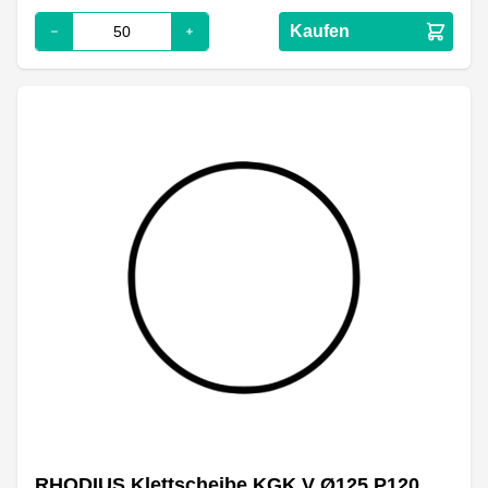
Kaufen
RHODIUS Klettscheibe KGK V Ø125 P120