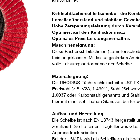
KURZINFOS
Kehlnahtfächerschleifscheibe - die Kom
Lamellenüberstand und stabilem Gewebe 
Hohe Zerspanungsleistung durch Keram
Optimiert auf den Kehlnahteinsatz
Optimales Preis-Leistungsverhältnis
Maschineneignung:
Diese Fächerschleifscheibe (Lamellenscheibe)
Leistungsklassen. Mit leistungsstarken Antr
volle Leistungsperformance der Scheibe.
Materialeignung:
Die RHODIUS Fächerschleifscheibe LSK FK w
Edelstahl (z.B. V2A, 1.4301), Stahl (Schwar
1.0037 oder Karbonstahl genannt) und Stahl
hier mit einer sehr hohen Standzeit bei for
Aufbau und Herstellung:
Die Scheibe ist nach EN 13743 hergestellt 
zertifiziert. Sie hat einen Tragteller aus G
Anpressdruck arbeiten.
Bei der LSK FK wird als Schleifkorn ein hoc