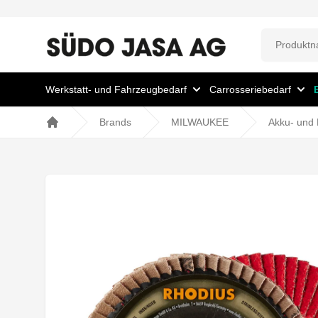
Werkstatt- und Fahrzeugbedarf
Carrosseriebedarf
Brands
MILWAUKEE
Akku- und 
Home