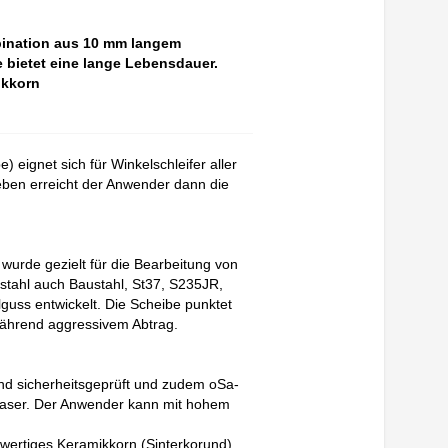
bination aus 10 mm langem
bietet eine lange Lebensdauer.
ikkorn
 eignet sich für Winkelschleifer aller
ieben erreicht der Anwender dann die
urde gezielt für die Bearbeitung von
zstahl auch Baustahl, St37, S235JR,
guss entwickelt. Die Scheibe punktet
twährend aggressivem Abtrag.
und sicherheitsgeprüft und zudem oSa-
lasfaser. Der Anwender kann mit hohem
hwertiges Keramikkorn (Sinterkorund)