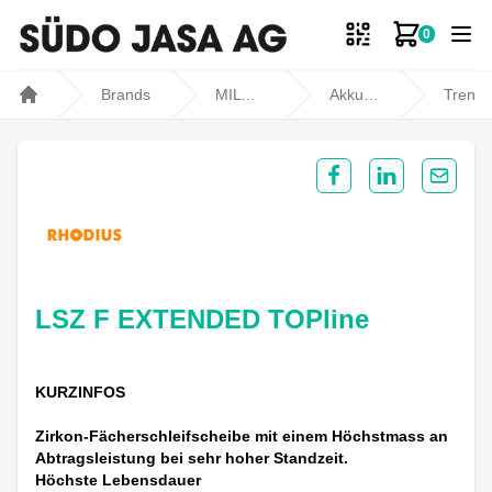
0
Zum Ware
Brands
MILWAUKEE
Akku- und Kabelgeräte
Trennen, Schleifen und Polieren
Home
Share on Facebook
Share on Lin
Share 
LSZ F EXTENDED TOPline
KURZINFOS
Zirkon-Fächerschleifscheibe mit einem Höchstmass an
Abtragsleistung bei sehr hoher Standzeit.
Höchste Lebensdauer