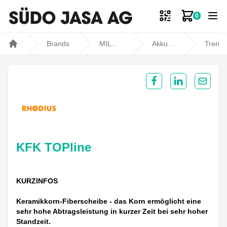
0
Zum Ware
Brands
MILWAUKEE
Akku- und Kabelgeräte
Trennen, Schleifen und Polieren
Home
Share on Facebook
Share on Lin
Share 
KFK TOPline
KURZINFOS
Keramikkorn-Fiberscheibe - das Korn ermöglicht eine
sehr hohe Abtragsleistung in kurzer Zeit bei sehr hoher
Standzeit.