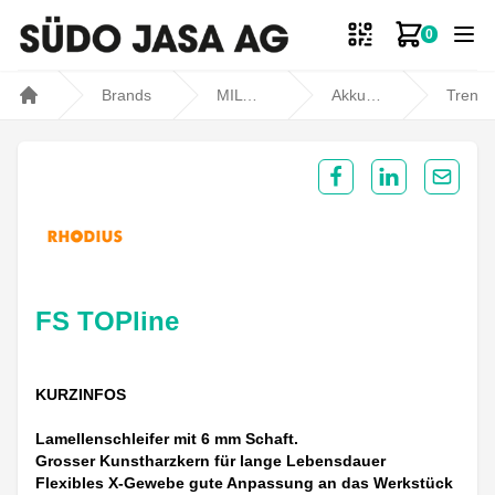
0
Zum Ware
Brands
MILWAUKEE
Akku- und Kabelgeräte
Trennen, Schleifen und Polieren
Home
Share on Facebook
Share on Lin
Share 
FS TOPline
KURZINFOS
Lamellenschleifer mit 6 mm Schaft.
Grosser Kunstharzkern für lange Lebensdauer
Flexibles X-Gewebe gute Anpassung an das Werkstück