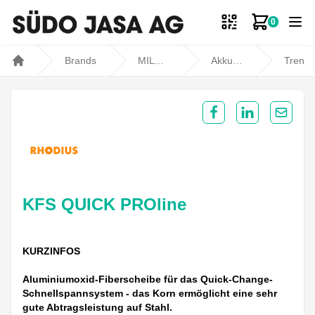
0
Zum Ware
Brands
MILWAUKEE
Akku- und Kabelgeräte
Trennen, Schleifen und Polieren
Home
Share on Facebook
Share on Lin
Share 
KFS QUICK PROline
KURZINFOS
Aluminiumoxid-Fiberscheibe für das Quick-Change-
Schnellspannsystem - das Korn ermöglicht eine sehr
gute Abtragsleistung auf Stahl.