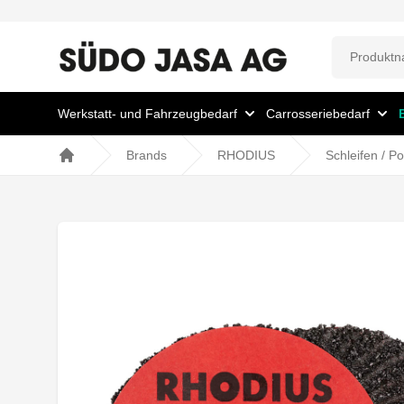
Werkstatt- und Fahrzeugbedarf
Carrosseriebedarf
Brands
RHODIUS
Schleifen / Po
Home