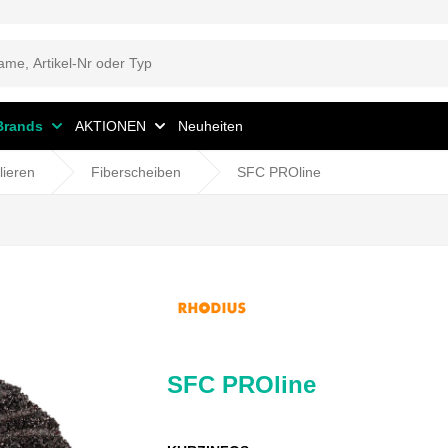
Brands
AKTIONEN
Neuheiten
lieren
Fiberscheiben
SFC PROline
SFC PROline