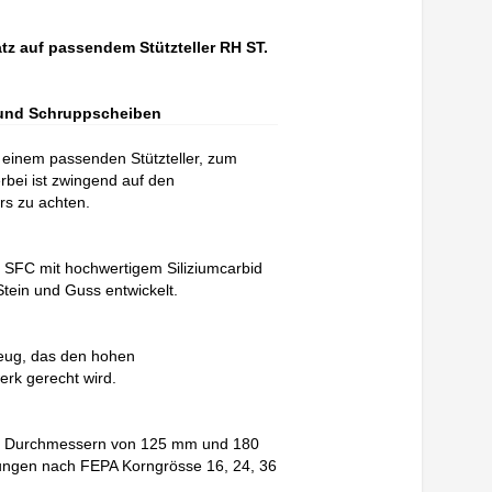
atz auf passendem Stützteller RH ST.
n und Schruppscheiben
t einem passenden Stützteller, zum
bei ist zwingend auf den
rs zu achten.
SFC mit hochwertigem Siliziumcarbid
Stein und Guss entwickelt.
eug, das den hohen
erk gerecht wird.
den Durchmessern von 125 mm und 180
ungen nach FEPA Korngrösse 16, 24, 36