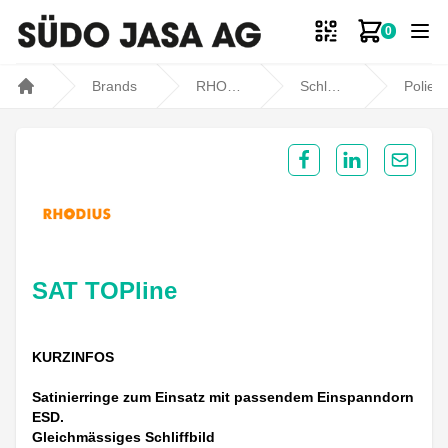
0
Zum Ware
Brands
RHODIUS
Schleifen / Polieren
Polierwerkzeu
Home
Share on Facebook
Share on Lin
Share 
SAT TOPline
KURZINFOS
Satinierringe zum Einsatz mit passendem Einspanndorn
ESD.
Gleichmässiges Schliffbild