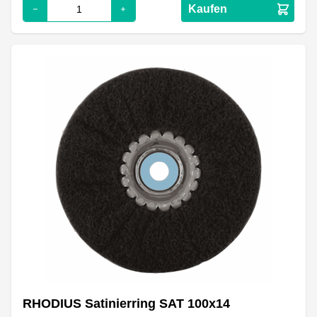
Kaufen
RHODIUS Satinierring SAT 100x14