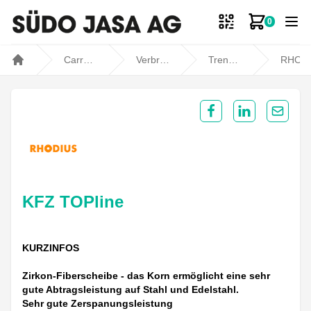
0
Zum Ware
Carrosseriebedarf
Verbrauchsmaterial
Trennen / Schleifen
RHODIU
Home
Share on Facebook
Share on Lin
Share 
KFZ TOPline
KURZINFOS
Zirkon-Fiberscheibe - das Korn ermöglicht eine sehr
gute Abtragsleistung auf Stahl und Edelstahl.
Sehr gute Zerspanungsleistung