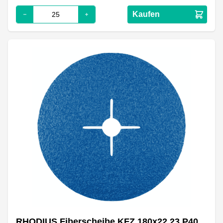
Kaufen
RHODIUS Fiberscheibe KFZ 180x22.23 P40