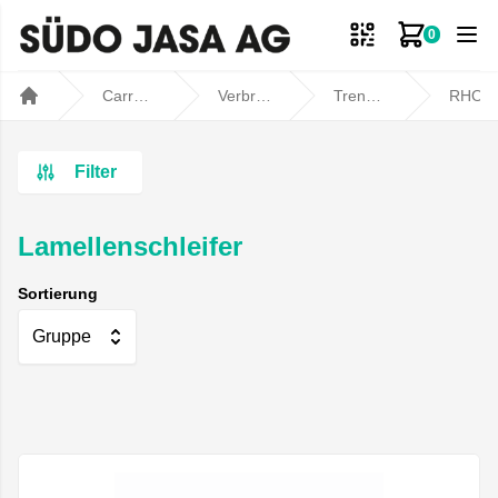
0
Zum Ware
Carrosseriebedarf
Verbrauchsmaterial
Trennen / Schleifen
RHODIU
Home
Filter
Lamellenschleifer
Sortierung
Gruppe