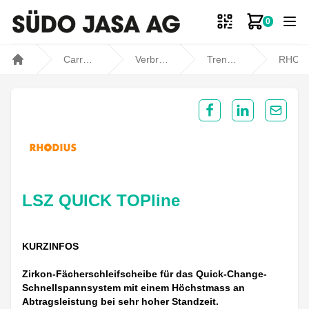
0
Zum Ware
Carrosseriebedarf
Verbrauchsmaterial
Trennen / Schleifen
RHODIU
Home
Share on Facebook
Share on Lin
Share 
LSZ QUICK TOPline
KURZINFOS
Zirkon-Fächerschleifscheibe für das Quick-Change-
Schnellspannsystem mit einem Höchstmass an
Abtragsleistung bei sehr hoher Standzeit.