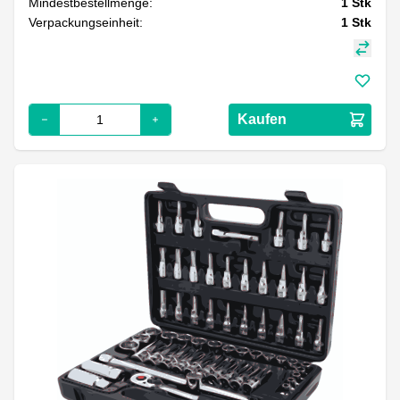
Mindestbestellmenge:
1
Stk
Verpackungseinheit:
1
Stk
Kaufen