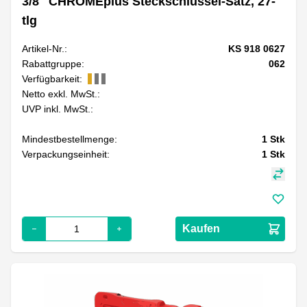
3/8" CHROMEplus Steckschlüssel-Satz, 27-
tlg
Artikel-Nr.:
KS 918 0627
Rabattgruppe:
062
Verfügbarkeit:
Netto exkl. MwSt.:
UVP inkl. MwSt.:
Mindestbestellmenge:
1
Stk
Verpackungseinheit:
1
Stk
Kaufen