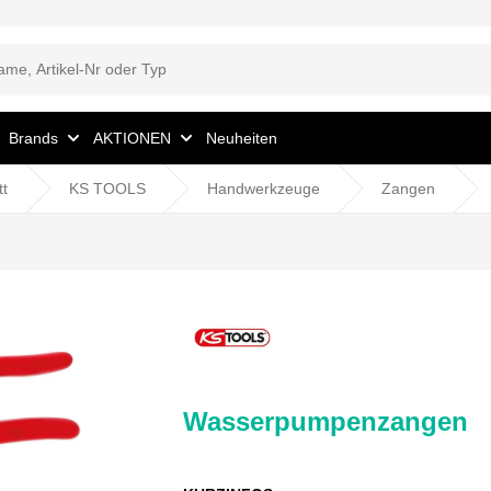
Brands
AKTIONEN
Neuheiten
tt
KS TOOLS
Handwerkzeuge
Zangen
Wasserpumpenzangen