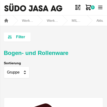
0
Zum Ware
Werkstatt- und Fahrzeugbedarf
Werkstatt
MILWAUKEE
Akku- und Kabelgerä
Home
Filter
Bogen- und Rollenware
Sortierung
Gruppe