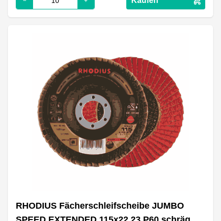
Kaufen
RHODIUS Fächerschleifscheibe JUMBO
SPEED EXTENDED 115x22.23 P60 schräg