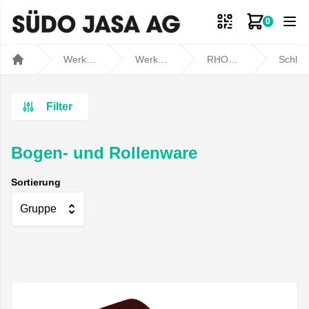
0
Zum Ware
Werkstatt- und Fahrzeugbedarf
Werkstatt
RHODIUS
Schleifen / Polieren
Home
Filter
Bogen- und Rollenware
Sortierung
Gruppe