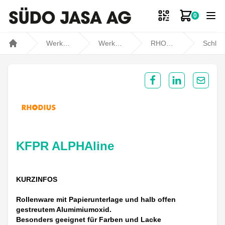
0
Zum Ware
Werkstatt- und Fahrzeugbedarf
Werkstatt
RHODIUS
Schleifen / Polieren
Home
Share on Facebook
Share on Lin
Share 
KFPR ALPHAline
KURZINFOS
Rollenware mit Papierunterlage und halb offen
gestreutem Alumimiumoxid.
Besonders geeignet für Farben und Lacke