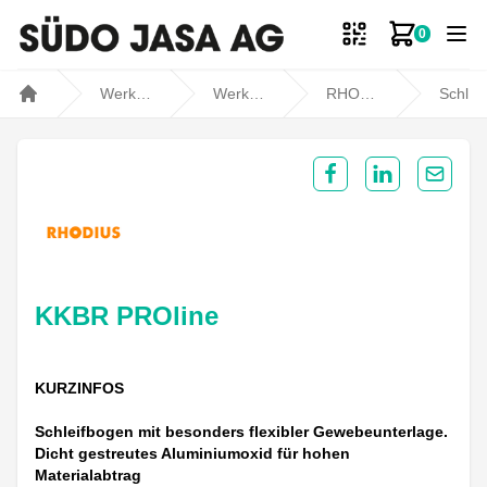
0
Zum Ware
Werkstatt- und Fahrzeugbedarf
Werkstatt
RHODIUS
Schleifen / Polieren
Home
Share on Facebook
Share on Lin
Share 
KKBR PROline
KURZINFOS
Schleifbogen mit besonders flexibler Gewebeunterlage.
Dicht gestreutes Aluminiumoxid für hohen
Materialabtrag