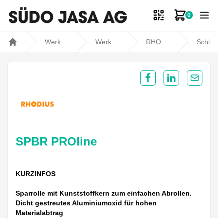
0
Zum Ware
Werkstatt- und Fahrzeugbedarf
Werkstatt
RHODIUS
Schleifen / Polieren
Home
Share on Facebook
Share on Lin
Share 
SPBR PROline
KURZINFOS
Sparrolle mit Kunststoffkern zum einfachen Abrollen.
Dicht gestreutes Aluminiumoxid für hohen
Materialabtrag