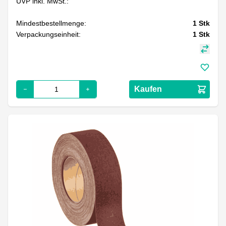
UVP inkl. MwSt.:
Mindestbestellmenge:
1
Stk
Verpackungseinheit:
1
Stk
Kaufen