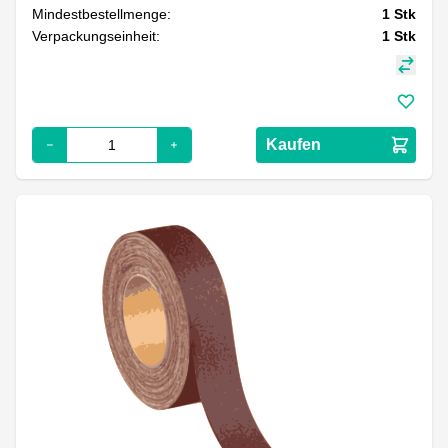
Mindestbestellmenge:
1
Stk
Verpackungseinheit:
1
Stk
Kaufen