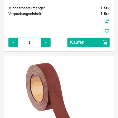
Mindestbestellmenge:
1
Stk
Verpackungseinheit:
1
Stk
Kaufen