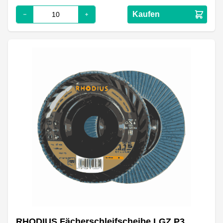
Kaufen
RHODIUS Fächerschleifscheibe LGZ P3