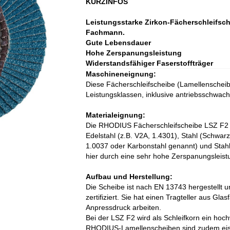
KURZINFOS
Leistungsstarke Zirkon-Fächerschleifsc
Fachmann.
Gute Lebensdauer
Hohe Zerspanungsleistung
Widerstandsfähiger Faserstoffträger
Maschineneignung:
Diese Fächerschleifscheibe (Lamellenscheibe)
Leistungsklassen, inklusive antriebsschwa
Materialeignung:
Die RHODIUS Fächerschleifscheibe LSZ F2 w
Edelstahl (z.B. V2A, 1.4301), Stahl (Schwar
1.0037 oder Karbonstahl genannt) und Stahl
hier durch eine sehr hohe Zerspanungsleist
Aufbau und Herstellung:
Die Scheibe ist nach EN 13743 hergestellt 
zertifiziert. Sie hat einen Tragteller aus G
Anpressdruck arbeiten.
Bei der LSZ F2 wird als Schleifkorn ein hoc
RHODIUS-Lamellenscheiben sind zudem eise