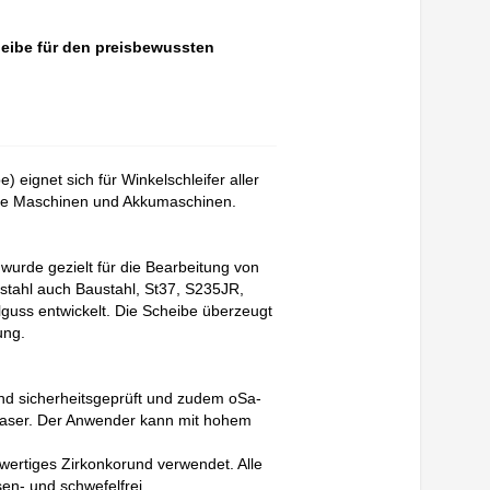
heibe für den preisbewussten
 eignet sich für Winkelschleifer aller
che Maschinen und Akkumaschinen.
urde gezielt für die Bearbeitung von
zstahl auch Baustahl, St37, S235JR,
guss entwickelt. Die Scheibe überzeugt
ung.
und sicherheitsgeprüft und zudem oSa-
lasfaser. Der Anwender kann mit hohem
hwertiges Zirkonkorund verwendet. Alle
n- und schwefelfrei.