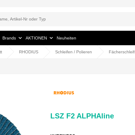
Brands
AKTIONEN
Neuheiten
tt
RHODIUS
Schleifen / Polieren
Fächerschlei
LSZ F2 ALPHAline