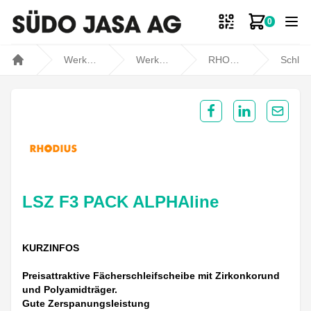
0
Zum Ware
Werkstatt- und Fahrzeugbedarf
Werkstatt
RHODIUS
Schleifen / Polieren
Home
Share on Facebook
Share on Lin
Share 
LSZ F3 PACK ALPHAline
KURZINFOS
Preisattraktive Fächerschleifscheibe mit Zirkonkorund
und Polyamidträger.
Gute Zerspanungsleistung