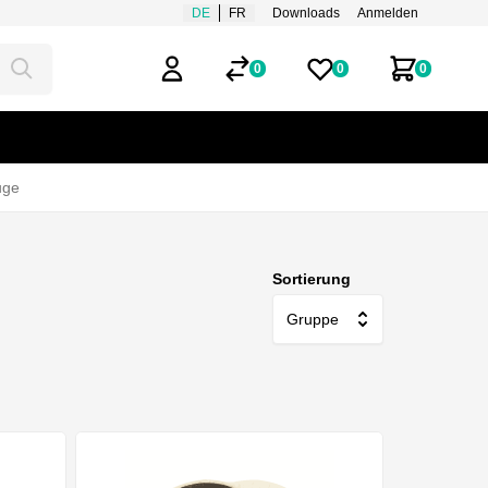
DE
FR
Downloads
Anmelden
0
0
0
Mein Benutzerkonto
Merklisten
Zum Ware
uge
Sortierung
Gruppe