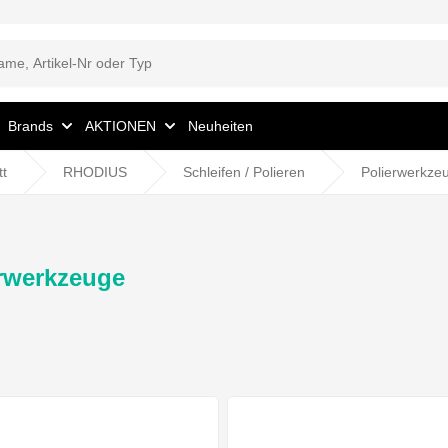
Brands
AKTIONEN
Neuheiten
tt
RHODIUS
Schleifen / Polieren
Polierwerkze
rwerkzeuge