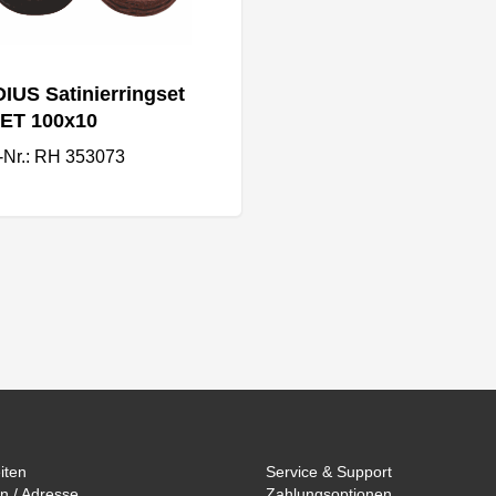
US Satinierringset
ET 100x10
l-Nr.: RH 353073
iten
Service & Support
n / Adresse
Zahlungsoptionen