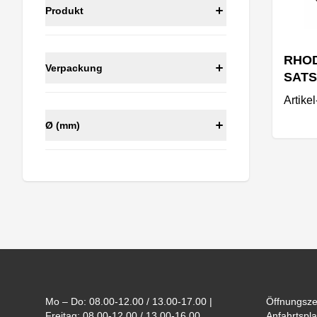
Produkt
RHODI
Verpackung
SATS
Artike
Ø (mm)
Footer
Mo – Do: 08.00-12.00 / 13.00-17.00 |
Öffnungsze
Freitag: 08.00-12.00 / 13.00-16.00
Anfahrtspla