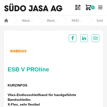
0
Zum Ware
Werkstatt- und Fahrzeugbedarf
Werkstatt
RHODIUS
Schleifen / Polieren
Home
Share on Facebook
Share on Lin
Share 
ESB V PROline
KURZINFOS
Vlies-Endlosschleifband für handgeführte
Bandschleifer.
X-Flex, sehr flexibel