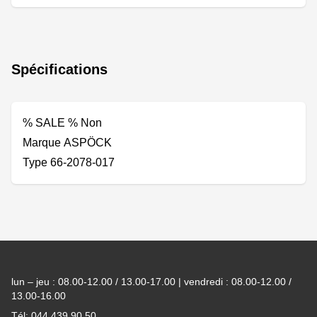
Spécifications
% SALE % Non
Marque ASPÖCK
Type 66-2078-017
Footer
lun – jeu : 08.00-12.00 / 13.00-17.00 | vendredi : 08.00-12.00 /
13.00-16.00
Tél: 044 439 90 50