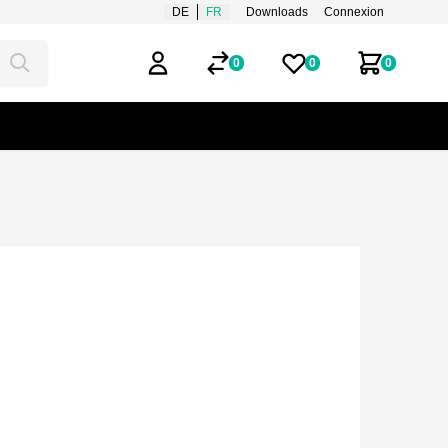
DE
FR
Downloads
Connexion
0
0
0
Compte d'utilisateur
Listes de favoris
Mon panie