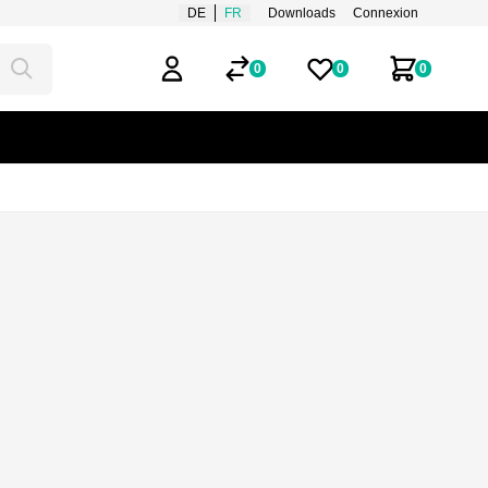
DE
FR
Downloads
Connexion
0
0
0
Compte d'utilisateur
Listes de favoris
Mon panie