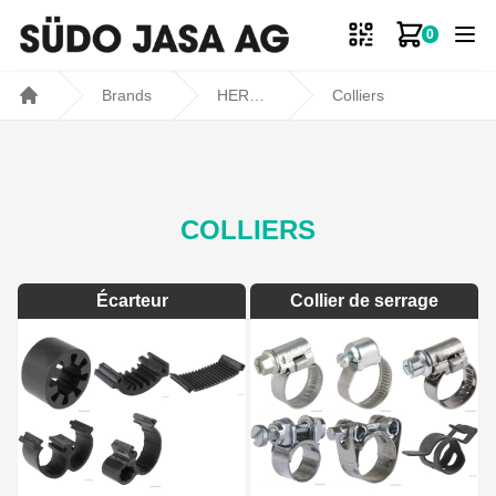
0
Mon panie
Brands
HERTH & BUSS
Colliers
Home
COLLIERS
Écarteur
Collier de serrage