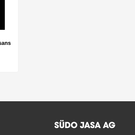
sans
iantes