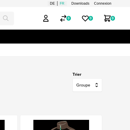
DE
FR
Downloads
Connexion
0
0
0
Compte d'utilisateur
Listes de favoris
Mon panie
Trier
Groupe