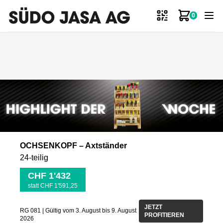
0
Zum Ware
OCHSENKOPF – Axtständer
24-teilig
CHF 1'432
statt CHF 1'591,25
JETZT
RG 081 | Gültig vom 3. August bis 9. August
PROFITIEREN
2026