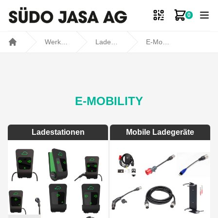
0
Zum Ware
Werkstatt- und Fahrzeugbedarf
Laden + Starten
E-Mobility
Home
E-MOBILITY
Ladestationen
Mobile Ladegeräte