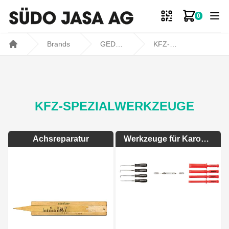
0
Zum Ware
Brands
GEDORE
KFZ-Spezialwerkzeuge
Home
KFZ-SPEZIALWERKZEUGE
Achsreparatur
Werkzeuge für Karosserie und Innenausstattung