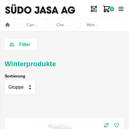
0
Zum Ware
Carrosseriebedarf
Chemische Produkte
Winterprodukte
Home
Filter
Winterprodukte
Sortierung
Gruppe