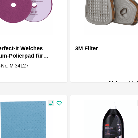
rfect-It Weiches
3M Filter
m-Polierpad für
nterpoliermaschine
l-Nr.: M 34127
tt 150 mm
Mehrere Var