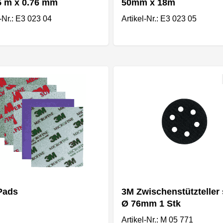
5 m x 0.76 mm
50mm x 18m
l-Nr.: E3 023 04
Artikel-Nr.: E3 023 05
Pads
3M Zwischenstützteller 
Ø 76mm 1 Stk
Artikel-Nr.: M 05 771