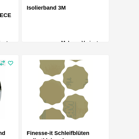
Isolierband 3M
 ECE
ianten
Mehrere Varianten
nd
Finesse-it Schleifblüten