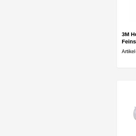
3M Ho
Feins
139m
Artike
10 St