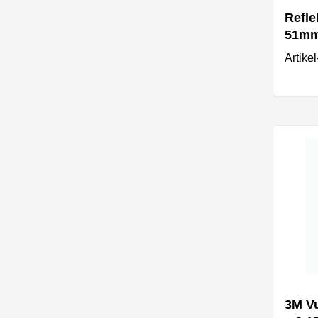
Refle
51mm 
72 S
Artike
3M V