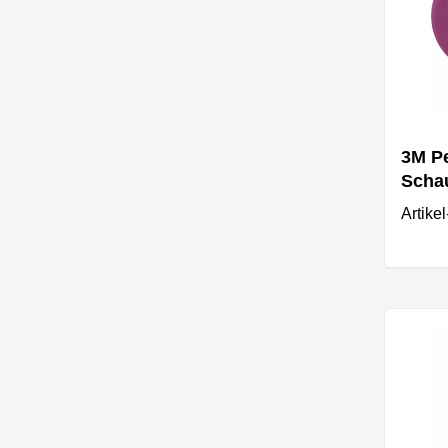
3M Pe
Schau
Exze
Artike
Viole