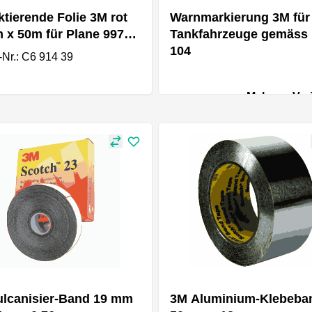
ktierende Folie 3M rot
Warnmarkierung 3M für
x 50m für Plane 997-
Tankfahrzeuge gemäss
104
l-Nr.: C6 914 39
Mehrere Var
ulcanisier-Band 19 mm
3M Aluminium-Klebeba