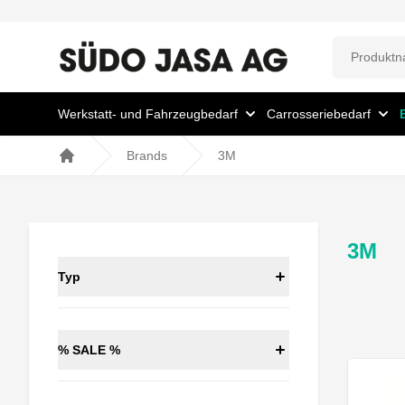
Werkstatt- und Fahrzeugbedarf
Carrosseriebedarf
Brands
3M
Home
3M
Typ
% SALE %