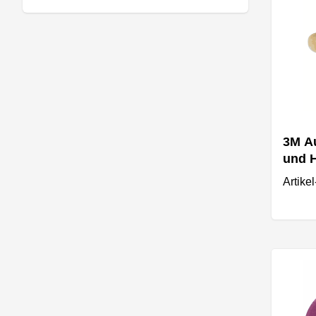
3M Au
und H
Artike