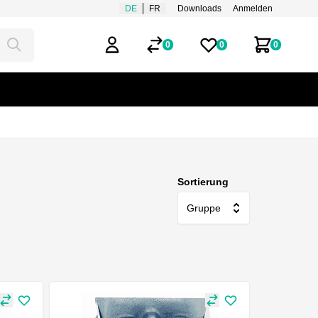
DE
FR
Downloads
Anmelden
0
0
0
Mein Benutzerkonto
Merklisten
Zum Ware
Sortierung
Gruppe