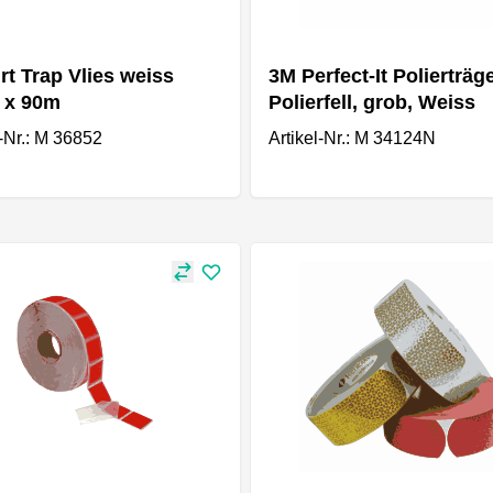
rt Trap Vlies weiss
3M Perfect-It Polierträg
 x 90m
Polierfell, grob, Weiss
l-Nr.: M 36852
Artikel-Nr.: M 34124N