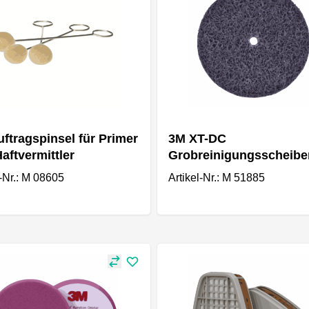
ftragspinsel für Primer
3M XT-DC
aftvermittler
Grobreinigungsscheibe
150 x 13 mm 2 Stk
l-Nr.: M 08605
Artikel-Nr.: M 51885