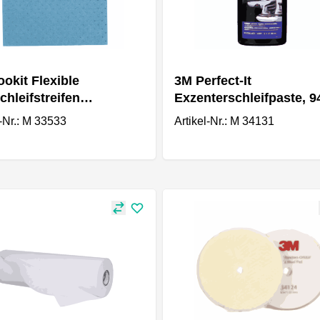
okit Flexible
3M Perfect-It
chleifstreifen
Exzenterschleifpaste, 9
mx172mm Korn P800
l-Nr.: M 33533
Artikel-Nr.: M 34131
ück