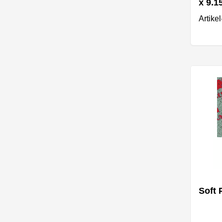
x 9.1
Artike
Soft 