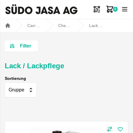
0
Zum Ware
Carrosseriebedarf
Chemische Produkte
Lack / Lackpflege
Home
Filter
Lack / Lackpflege
Sortierung
Gruppe