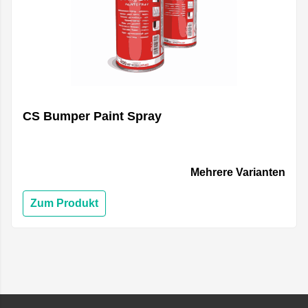
CS Bumper Paint Spray
Mehrere Varianten
Zum Produkt
Footer