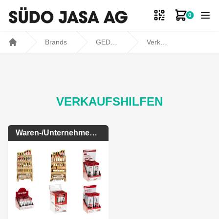
0
Zum Ware
Brands
GEDORE
Verkaufshilfen
Home
VERKAUFSHILFEN
Waren-/Unternehmenspräsentation