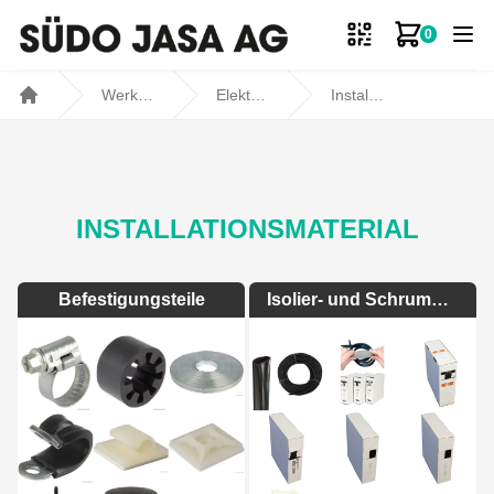
0
Zum Ware
Werkstatt- und Fahrzeugbedarf
Elektromaterial
Installationsmaterial
Home
INSTALLATIONSMATERIAL
Befestigungsteile
Isolier- und Schrumpfschläuche