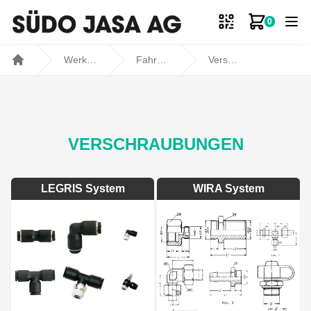
0
Zum Ware
Werkstatt- und Fahrzeugbedarf
Fahrzeugbedarf
Verschraubungen
Home
VERSCHRAUBUNGEN
LEGRIS System
WIRA System