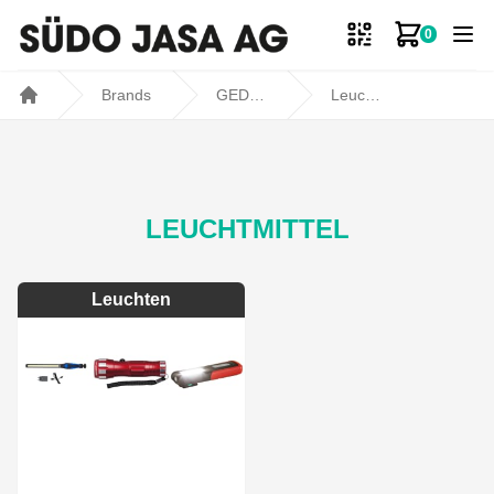
0
Zum Ware
Brands
GEDORE
Leuchtmittel
Home
LEUCHTMITTEL
Leuchten