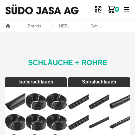
0
Zum Ware
Brands
HERTH & BUSS
Schläuche + Rohre
Home
SCHLÄUCHE + ROHRE
Isolierschlauch
Spiralschlauch