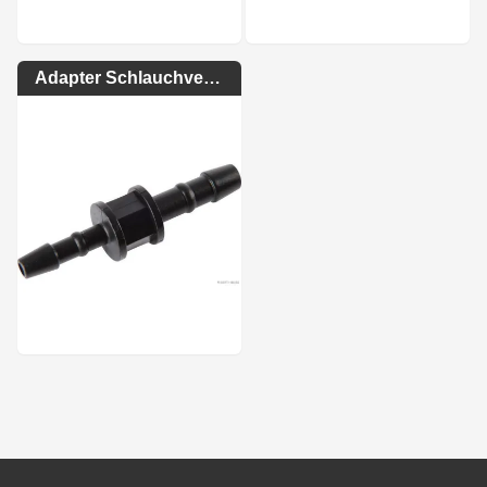
Adapter Schlauchverbinder
Footer