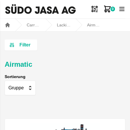
0
Zum Ware
Carrosseriebedarf
Lackiertechnik
Airmatic
Home
Filter
Airmatic
Sortierung
Gruppe