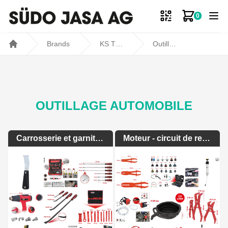
0
Mon panie
Brands
KS TOOLS
Outillage automobile
Home
OUTILLAGE AUTOMOBILE
Carrosserie et garniture interieure
Moteur - circuit de refroidissement