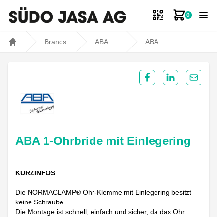
0
Zum Ware
Brands
ABA
ABA 1-Ohrbride mit Einlegering
Home
Share on Facebook
Share on Lin
Share 
ABA 1-Ohrbride mit Einlegering
KURZINFOS
Die NORMACLAMP® Ohr-Klemme mit Einlegering besitzt
keine Schraube.
Die Montage ist schnell, einfach und sicher, da das Ohr