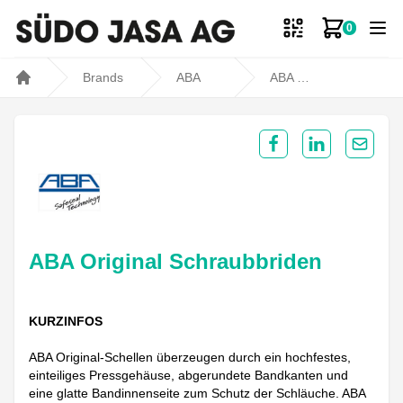
0
Zum Ware
Brands
ABA
ABA Original Schraubbriden
Home
Share on Facebook
Share on Lin
Share 
ABA Original Schraubbriden
KURZINFOS
ABA Original-Schellen überzeugen durch ein hochfestes,
einteiliges Pressgehäuse, abgerundete Bandkanten und
eine glatte Bandinnenseite zum Schutz der Schläuche. ABA