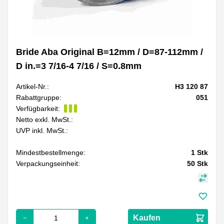
Bride Aba Original B=12mm / D=87-112mm /
D in.=3 7/16-4 7/16 / S=0.8mm
Artikel-Nr.:
H3 120 87
Rabattgruppe:
051
Verfügbarkeit:
Netto exkl. MwSt.:
UVP inkl. MwSt.:
Mindestbestellmenge:
1
Stk
Verpackungseinheit:
50
Stk
Kaufen