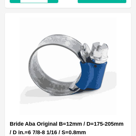
Bride Aba Original B=12mm / D=175-205mm
/ D in.=6 7/8-8 1/16 / S=0.8mm