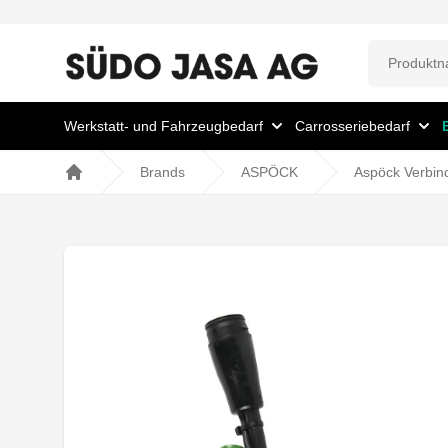
Werkstatt- und Fahrzeugbedarf
Carrosseriebedarf
Brands
ASPÖCK
Aspöck Verbin
Home