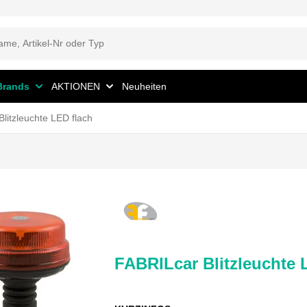
Brands
AKTIONEN
Neuheiten
litzleuchte LED flach
FABRILcar Blitzleuchte 