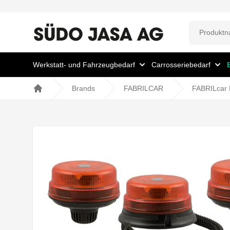
Werkstatt- und Fahrzeugbedarf
Carrosseriebedarf
Brands
FABRILCAR
FABRILcar B
Home