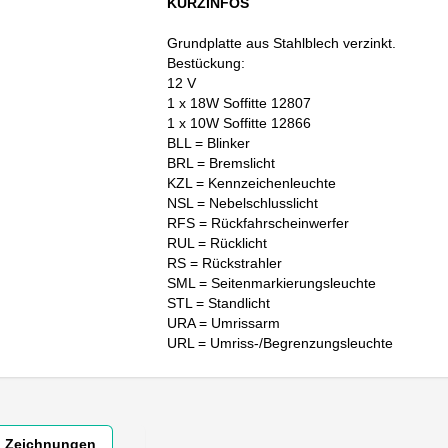
KURZINFOS
Grundplatte aus Stahlblech verzinkt.
Bestückung:
12 V
1 x 18W Soffitte 12807
1 x 10W Soffitte 12866
BLL = Blinker
BRL = Bremslicht
KZL = Kennzeichenleuchte
NSL = Nebelschlusslicht
RFS = Rückfahrscheinwerfer
RUL = Rücklicht
RS = Rückstrahler
SML = Seitenmarkierungsleuchte
STL = Standlicht
URA = Umrissarm
URL = Umriss-/Begrenzungsleuchte
Zeichnungen