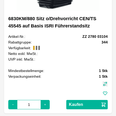
6830KM/880 Sitz o/Drehvorricht CEN/TS
45545 auf Basis ISRI Führerstandsitz
Artikel-Nr.:
ZZ 2780 03104
Rabattgruppe:
344
Verfügbarkeit:
Netto exkl. MwSt.:
UVP inkl. MwSt.:
Mindestbestellmenge:
1
Stk
Verpackungseinheit:
1
Stk
Kaufen