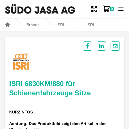
0
Zum Ware
Brands
ISRI
ISRI 6830KM/880 für Schienenfahrzeuge Sitze
Home
Share on Facebook
Share on Lin
Share 
ISRI 6830KM/880 für
Schienenfahrzeuge Sitze
KURZINFOS
Achtung: Das Produktbild zeigt den Artikel in der