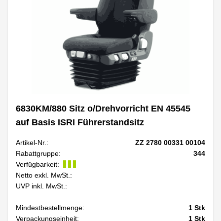
6830KM/880 Sitz o/Drehvorricht EN 45545
auf Basis ISRI Führerstandsitz
Artikel-Nr.:
ZZ 2780 00331 00104
Rabattgruppe:
344
Verfügbarkeit:
Netto exkl. MwSt.:
UVP inkl. MwSt.:
Mindestbestellmenge:
1
Stk
Verpackungseinheit:
1
Stk